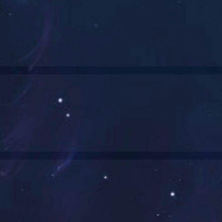
2003
• 公司成立
• 突破低成本
• 1.5万㎡含谷
2004年
YAMAHA供应链
体系
2009