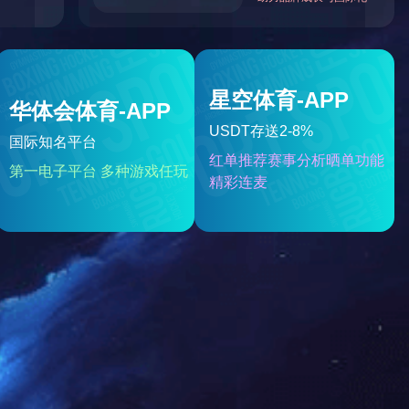
市场
庆西彭工厂投产，压铸、砂铸产线投产
元
年
 “新三板”挂牌
业部，进入农机领域，主营小型骑乘式农机