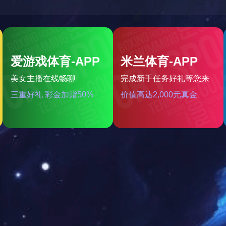
• 成功进入美国
• 2.7万㎡重
• 销售额突破1亿
2011年
入舷外机电装品领域
产量突破1000万只
码发电机用逆变器
2016
• 股改成功，并在
• 设立农机事